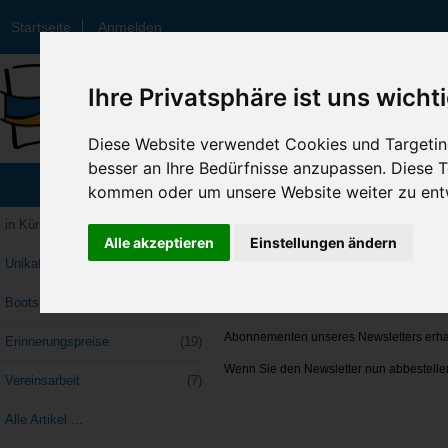
Startseite
Anmelden
Ihre Privatsphäre ist uns wicht
Diese Website verwendet Cookies und Targeting
besser an Ihre Bedürfnisse anzupassen. Diese
Startseite
:: Newsletter abbestellen
Kategorien
kommen oder um unsere Website weiter zu ent
in Kürze
Newsletter abbestelle
Alle akzeptieren
Einstellungen ändern
Unikate
(14)
Schade, dass Sie unseren Newsletter ni
Bootsklassen->
(8)
Informationen.
Abonnementen unseres Newsletters erhal
Erinnerungspreise
(19)
Wenn Sie den Newsletter nun abbestellen 
Vereinsarbeit
(7)
Alle Artikel ...