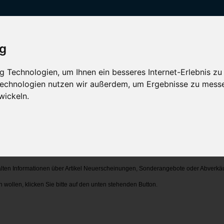
ig
 Technologien, um Ihnen ein besseres Internet-Erlebnis zu
 Technologien nutzen wir außerdem, um Ergebnisse zu mess
wickeln.
n
cht mehr abonnieren wollen. Wenn Sie Bedenken bezüglich unserer Bestimmungen 
ten Informationen über Artikel Neuerscheinungen, Sonderangebote oder Abverkä
wollen, klicken Sie bitte auf den unten stehenden Button.