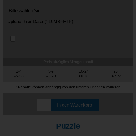
Bitte wählen Sie:
Upload Ihrer Datei (>10MB=FTP)
Preis abzüglich Mengenrabatt
1-4
5-9
10-24
25+
€9.50
€8.93
€8.16
€7.74
* Rabatte können abhängig von den unteren Optionen variieren
Puzzle