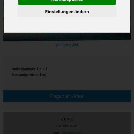
Einstellungen ändern
größeres Bild
Artikelnummer: Pz_01
Versandgewicht: 1 kg
Frage zum Artikel
€9.50
inkl. 19% MwSt.
zzgl.
Versandkosten