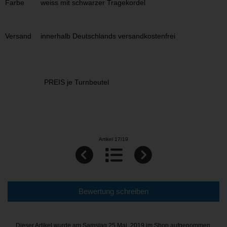
Farbe
weiss mit schwarzer Tragekordel
Versand
innerhalb Deutschlands versandkostenfrei
PREIS je Turnbeutel
Artikel 17/19
Bewertung schreiben
Dieser Artikel wurde am Samstag 25 Mai, 2019 im Shop aufgenommen.