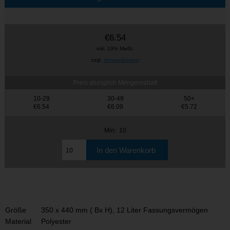
€6.54
inkl. 19% MwSt.
zzgl.
Versandkosten
Preis abzüglich Mengenrabatt
10-29
30-49
50+
€6.54
€6.09
€5.72
Min: 10
Größe
350 x 440 mm ( Bx H), 12 Liter Fassungsvermögen
Material
Polyester