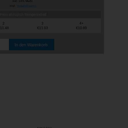
inkl. 19% MwSt.
zzgl.
Versandkosten
Preis abzüglich Mengenrabatt
2
3
4+
11.48
€11.03
€10.89