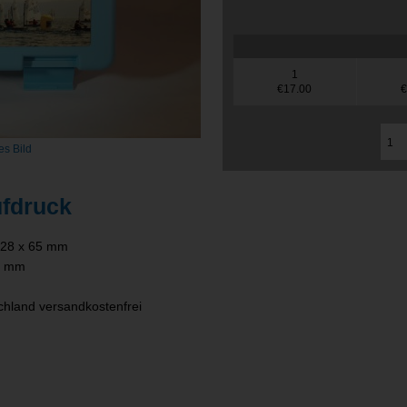
1
€17.00
€
es Bild
ufdruck
028 x 65 mm
0 mm
chland versandkostenfrei