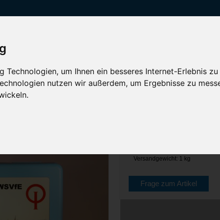
ig
 Technologien, um Ihnen ein besseres Internet-Erlebnis zu
 Technologien nutzen wir außerdem, um Ergebnisse zu mess
druck, Einzelanfertigung
wickeln.
Brotzeitbox mit Aufdruck, Einzelanfe
Artikelnummer: Bzb_hb_0E
Versandgewicht: 1 kg
Frage zum Artikel