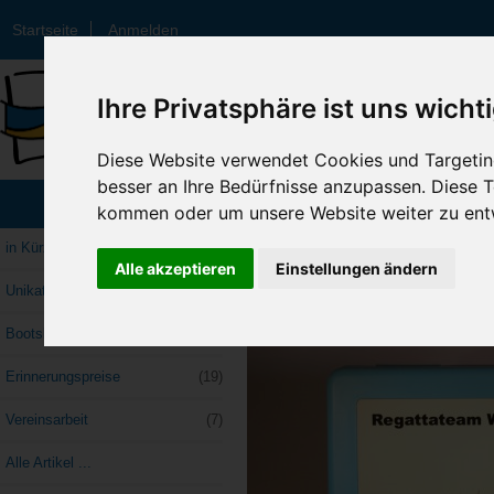
Startseite
Anmelden
Ihre Privatsphäre ist uns wicht
Diese Website verwendet Cookies und Targeting
besser an Ihre Bedürfnisse anzupassen. Diese
Startseite
::
Unikate
:: Brotzeitbox mit Auf
Kategorien
kommen oder um unsere Website weiter zu ent
Unikate
in Kürze
Alle akzeptieren
Einstellungen ändern
Unikate
(14)
Bootsklassen->
(8)
Erinnerungspreise
(19)
Vereinsarbeit
(7)
Alle Artikel ...