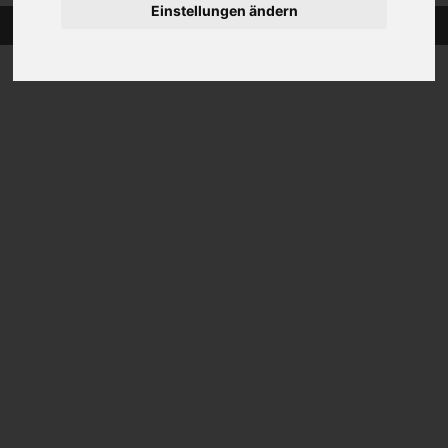
Einstellungen ändern
Copyright © 2026
dein-lieblingsbild.de
. Powered by
Zen Cart