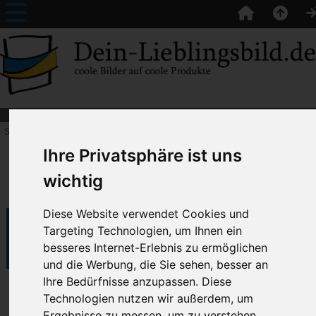
Startseite
:: Erinnerungspreise
Ihre Privatsphäre ist uns
Erinnerungspreise
wichtig
Diese Website verwendet Cookies und
Filtere nach:
Targeting Technologien, um Ihnen ein
Artikelname, beginnend mit...
besseres Internet-Erlebnis zu ermöglichen
und die Werbung, die Sie sehen, besser an
Ihre Bedürfnisse anzupassen. Diese
Auf Lager: 0
Technologien nutzen wir außerdem, um
Ergebnisse zu messen, um zu verstehen,