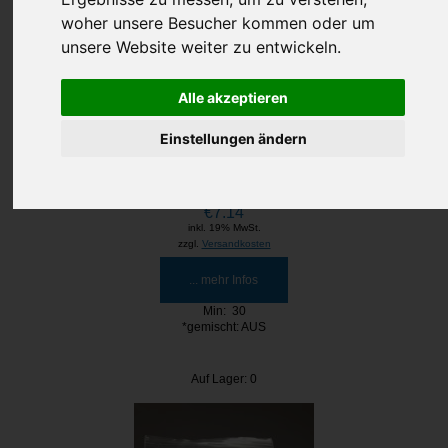
woher unsere Besucher kommen oder um
unsere Website weiter zu entwickeln.
Alle akzeptieren
Einstellungen ändern
Boatbox als Erinnerungspreis
€7.14
inkl. 19% MwSt.
zzgl.
Versandkosten
... mehr Infos
Min: 30
*gemischt: AUS
Auf Lager: 0