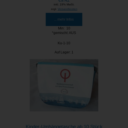
€9.42
inkl. 19% MwSt.
zzgl.
Versandkosten
... mehr Infos
Min: 10
*gemischt: AUS
Ku-1-10
Auf Lager: 1
Kinder-Umhängetasche ab 10 Stück